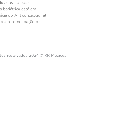
duvidas no pós-
a bariátrica está em
cácia do Anticoncepcional
ndo a recomendação do
itos reservados 2024 © RR Médicos