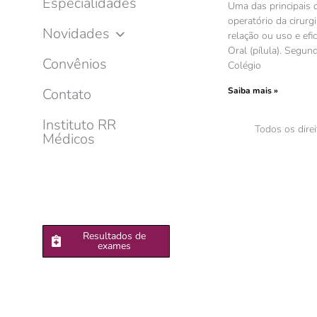
Especialidades
Uma das principais 
operatório da cirurgi
Novidades
relação ou uso e efi
Oral (pílula). Segu
Convênios
Colégio
Saiba mais »
Contato
Instituto RR
Todos os dire
Médicos
Resultados de
exames