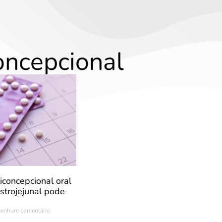
oncepcional
iconcepcional oral
trojejunal pode
enhum comentário