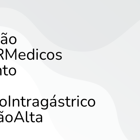
são
RRMedicos
to
oIntragástrico
ãoAlta