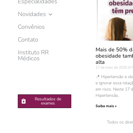
Especialidades
Novidades
Convênios
Contato
Mais de 50% d
Instituto RR
obesidade tam
Médicos
alta
17 de maio de 2025
N
📍 Hipertensão e o
e ignorar essa relaç
em risco. Neste 17 
Hipertensão,
Resultados de
exames
Saiba mais »
Todos os dire