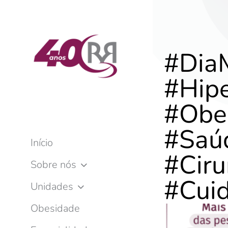
#Dia
#Hipe
#Obe
#Saú
Início
#Ciru
Sobre nós
#Cuid
Unidades
Obesidade