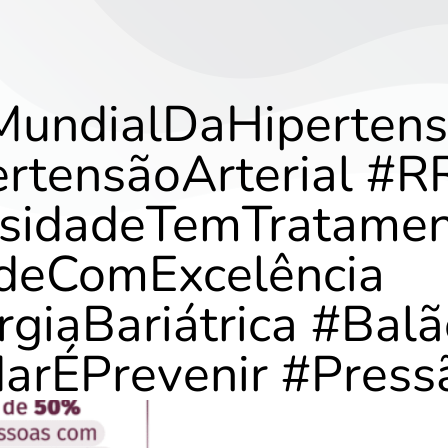
MundialDaHiperten
rtensãoArterial #
sidadeTemTratamen
deComExcelência
rgiaBariátrica #Balã
arÉPrevenir #Press