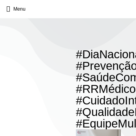
Menu
#DiaNacio
#Prevençã
#SaúdeCom
#RRMédico
#CuidadoInt
#Qualidade
#EquipeMult