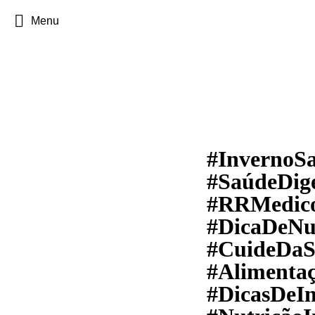
Menu
#InvernoS
#SaúdeDige
#RRMedic
#DicaDeNu
#CuideDaS
#Alimenta
#DicasDeI