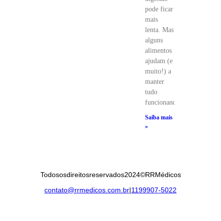
pode ficar
mais
lenta. Mas
alguns
alimentos
ajudam (e
muito!) a
manter
tudo
funcionando
Saiba mais
»
Todos os direitos reservados 2024 © RR Médicos
contato@rrmedicos.com.br
|
11 99907-5022