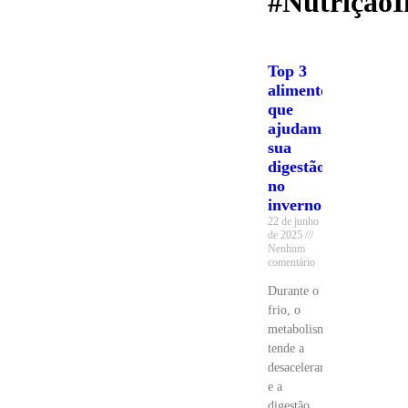
#NutriçãoI
Top 3
alimentos
que
ajudam
sua
digestão
no
inverno
22 de junho
de 2025
Nenhum
comentário
Durante o
frio, o
metabolismo
tende a
desacelerar
e a
digestão