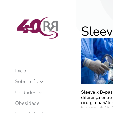
Sleev
Início
Sobre nós
Sleeve x Bypas
Unidades
diferença entre
cirurgia bariátri
Obesidade
6 de fevereiro de 2025