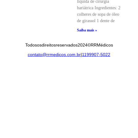
liquida de cirurgia
bariátrica Ingredientes: 2
colheres de sopa de óleo
de girassol 1 dente de
Saiba mais »
Todos os direitos reservados 2024 © RR Médicos
contato@rrmedicos.com.br
|
11 99907-5022