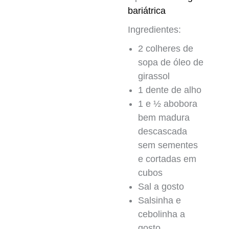
bariátrica
Ingredientes:
2 colheres de
sopa de óleo de
girassol
1 dente de alho
1 e ½ abobora
bem madura
descascada
sem sementes
e cortadas em
cubos
Sal a gosto
Salsinha e
cebolinha a
gosto.