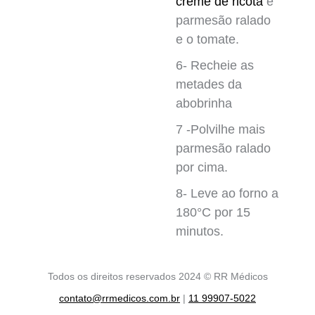
creme de ricota
e
parmesão ralado
e o tomate.
6- Recheie as
metades da
abobrinha
7 -Polvilhe mais
parmesão ralado
por cima.
8- Leve ao forno a
180°C por 15
minutos.
Todos os direitos reservados 2024 © RR Médicos
contato@rrmedicos.com.br
|
11 99907-5022