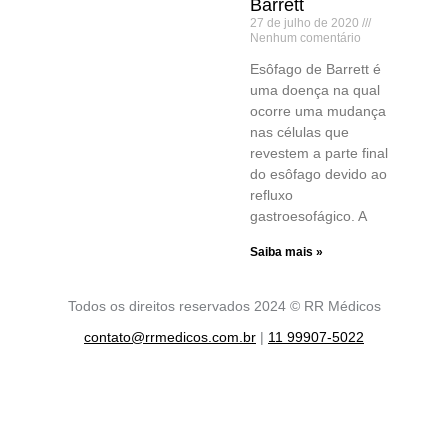
Barrett
27 de julho de 2020
Nenhum comentário
Esôfago de Barrett é
uma doença na qual
ocorre uma mudança
nas células que
revestem a parte final
do esôfago devido ao
refluxo
gastroesofágico. A
Saiba mais »
Todos os direitos reservados 2024 © RR Médicos
contato@rrmedicos.com.br
|
11 99907-5022