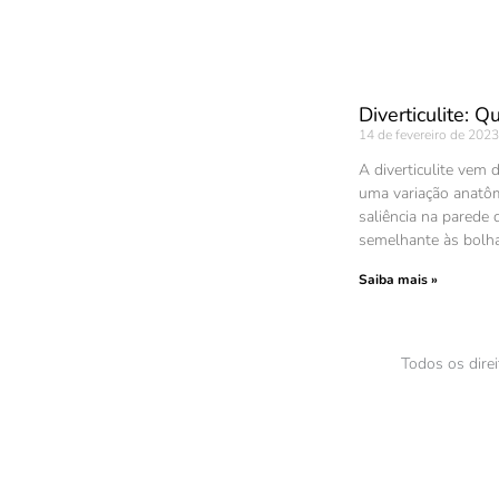
Diverticulite: 
14 de fevereiro de 202
A diverticulite vem 
uma variação anatô
saliência na parede 
semelhante às bolh
Saiba mais »
Todos os dire