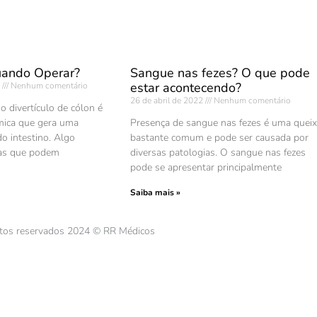
Quando Operar?
Sangue nas fezes? O que pode
estar acontecendo?
3
Nenhum comentário
26 de abril de 2022
Nenhum comentário
do divertículo de cólon é
mica que gera uma
Presença de sangue nas fezes é uma quei
do intestino. Algo
bastante comum e pode ser causada por
as que podem
diversas patologias. O sangue nas fezes
pode se apresentar principalmente
Saiba mais »
itos reservados 2024 © RR Médicos